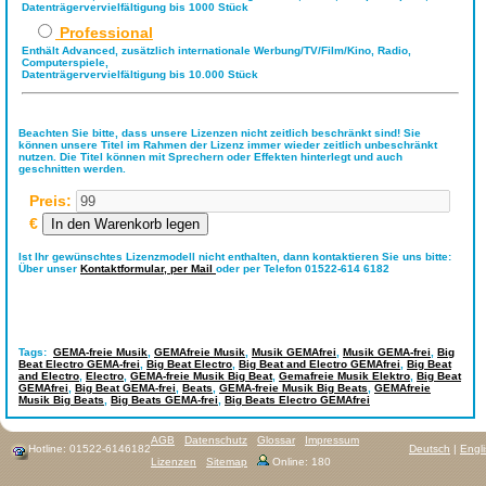
Datenträgervervielfältigung bis 1000 Stück
Professional
Enthält Advanced, zusätzlich internationale Werbung/TV/Film/Kino, Radio,
Computerspiele,
Datenträgervervielfältigung bis 10.000 Stück
Beachten Sie bitte, dass unsere Lizenzen nicht zeitlich beschränkt sind! Sie
können unsere Titel im Rahmen der Lizenz immer wieder zeitlich unbeschränkt
nutzen. Die Titel können mit Sprechern oder Effekten hinterlegt und auch
geschnitten werden.
Preis:
€
Ist Ihr gewünschtes Lizenzmodell nicht enthalten, dann kontaktieren Sie uns bitte:
Über unser
Kontaktformular,
per Mail
oder per Telefon 01522-614 6182
Tags:
GEMA-freie Musik
,
GEMAfreie Musik
,
Musik GEMAfrei
,
Musik GEMA-frei
,
Big
Beat Electro GEMA-frei
,
Big Beat Electro
,
Big Beat and Electro GEMAfrei
,
Big Beat
and Electro
,
Electro
,
GEMA-freie Musik Big Beat
,
Gemafreie Musik Elektro
,
Big Beat
GEMAfrei
,
Big Beat GEMA-frei
,
Beats
,
GEMA-freie Musik Big Beats
,
GEMAfreie
Musik Big Beats
,
Big Beats GEMA-frei
,
Big Beats Electro GEMAfrei
AGB
Datenschutz
Glossar
Impressum
Hotline: 01522-6146182
Deutsch
|
Engl
Lizenzen
Sitemap
Online: 180