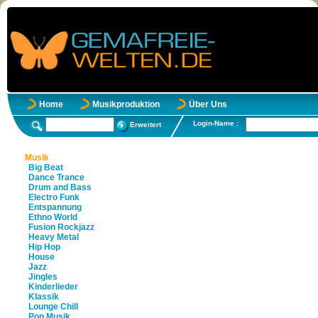
Home
Musikproduktion
Über Uns
Login-Name :
Erweitert
Musik
Big Beat
Dance Trance
Drum and Bass
Electro Funk
Entspannung
Ethno World
Fusion Rockjazz
Heavy Metal
Hip Hop
House
Jazz
Jingles
Kinderlieder
Klassik
Lounge Chill
Pop Musik