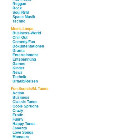
Reggae
Rock
Soul RnB
Space Musik
Techno
Music Loops
Business-World
Chill Out
Comedy/Fun
Dokumentationen
Drama
Entertainment
Entspannung
Games
Kinder
News
Technik
Urlaub/Reisen
Fun Sounds/M. Tunes
Action
Business
Classic Tunes
Coole Sprüche
Crazy
Erotic
Funny
Happy Tunes
Jaaazzy
Love Songs
Monsters