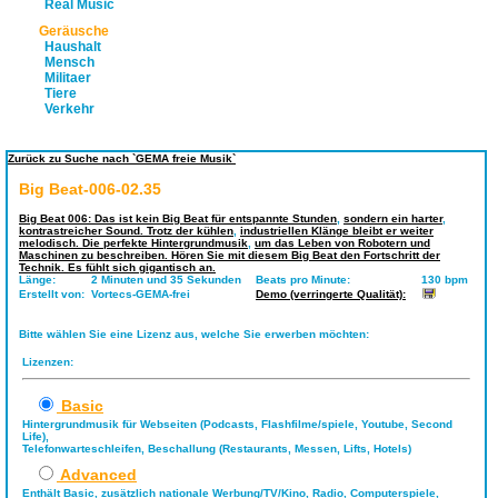
Real Music
Geräusche
Haushalt
Mensch
Militaer
Tiere
Verkehr
Zurück zu Suche nach `GEMA freie Musik`
Big Beat-006-02.35
Big Beat 006: Das ist kein Big Beat für entspannte Stunden
,
sondern ein harter
,
kontrastreicher Sound. Trotz der kühlen
,
industriellen Klänge bleibt er weiter
melodisch. Die perfekte Hintergrundmusik
,
um das Leben von Robotern und
Maschinen zu beschreiben. Hören Sie mit diesem Big Beat den Fortschritt der
Technik. Es fühlt sich gigantisch an.
Länge:
2 Minuten und 35 Sekunden
Beats pro Minute:
130 bpm
Erstellt von:
Vortecs-GEMA-frei
Demo (verringerte Qualität):
Bitte wählen Sie eine Lizenz aus, welche Sie erwerben möchten:
Lizenzen:
Basic
Hintergrundmusik für Webseiten (Podcasts, Flashfilme/spiele, Youtube, Second
Life),
Telefonwarteschleifen, Beschallung (Restaurants, Messen, Lifts, Hotels)
Advanced
Enthält Basic, zusätzlich nationale Werbung/TV/Kino, Radio, Computerspiele,