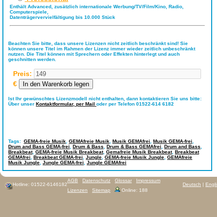
Enthält Advanced, zusätzlich internationale Werbung/TV/Film/Kino, Radio,
Computerspiele,
Datenträgervervielfältigung bis 10.000 Stück
Beachten Sie bitte, dass unsere Lizenzen nicht zeitlich beschränkt sind! Sie
können unsere Titel im Rahmen der Lizenz immer wieder zeitlich unbeschränkt
nutzen. Die Titel können mit Sprechern oder Effekten hinterlegt und auch
geschnitten werden.
Preis:
€
Ist Ihr gewünschtes Lizenzmodell nicht enthalten, dann kontaktieren Sie uns bitte:
Über unser
Kontaktformular,
per Mail
oder per Telefon 01522-614 6182
Tags:
GEMA-freie Musik
,
GEMAfreie Musik
,
Musik GEMAfrei
,
Musik GEMA-frei
,
Drum and Bass GEMA-frei
,
Drum & Bass
,
Drum & Bass GEMAfrei
,
Drum and Bass
,
Breakbeat
,
GEMA-freie Musik Breakbeat
,
Gemafreie Musik Breakbeat
,
Breakbeat
GEMAfrei
,
Breakbeat GEMA-frei
,
Jungle
,
GEMA-freie Musik Jungle
,
GEMAfreie
Musik Jungle
,
Jungle GEMA-frei
,
Jungle GEMAfrei
AGB
Datenschutz
Glossar
Impressum
Hotline: 01522-6146182
Deutsch
|
Engl
Lizenzen
Sitemap
Online: 188