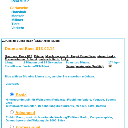
Real Music
Geräusche
Haushalt
Mensch
Militaer
Tiere
Verkehr
Zurück zu Suche nach `GEMA freie Musik`
Drum and Bass-013-02.14
Drum and Bass 013
,
Gitarre
,
Mischung aus Hip Hop & Drum Bass
,
etwas freaky
,
Frauenstimme: Schatzi
,
melancholisch
,
funky
Länge:
2 Minuten und 14 Sekunden
Beats pro Minute:
174 bpm
Erstellt von:
Vortecs-GEMA-frei
Demo (verringerte Qualität):
Bitte wählen Sie eine Lizenz aus, welche Sie erwerben möchten:
Lizenzen:
Basic
Hintergrundmusik für Webseiten (Podcasts, Flashfilme/spiele, Youtube, Second
Life),
Telefonwarteschleifen, Beschallung (Restaurants, Messen, Lifts, Hotels)
Advanced
Enthält Basic, zusätzlich nationale Werbung/TV/Kino, Radio, Computerspiele,
Datenträgervervielfältigung bis 1000 Stück
Professional