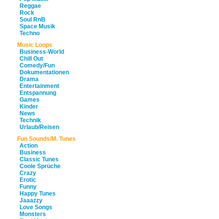
Reggae
Rock
Soul RnB
Space Musik
Techno
Music Loops
Business-World
Chill Out
Comedy/Fun
Dokumentationen
Drama
Entertainment
Entspannung
Games
Kinder
News
Technik
Urlaub/Reisen
Fun Sounds/M. Tunes
Action
Business
Classic Tunes
Coole Sprüche
Crazy
Erotic
Funny
Happy Tunes
Jaaazzy
Love Songs
Monsters