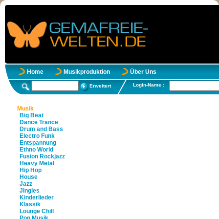
Home
Musikproduktion
Über Uns
Login-Name :
Erweitert
Musik
Big Beat
Dance Trance
Drum and Bass
Electro Funk
Entspannung
Ethno World
Fusion Rockjazz
Heavy Metal
Hip Hop
House
Jazz
Jingles
Kinderlieder
Klassik
Lounge Chill
Pop Musik