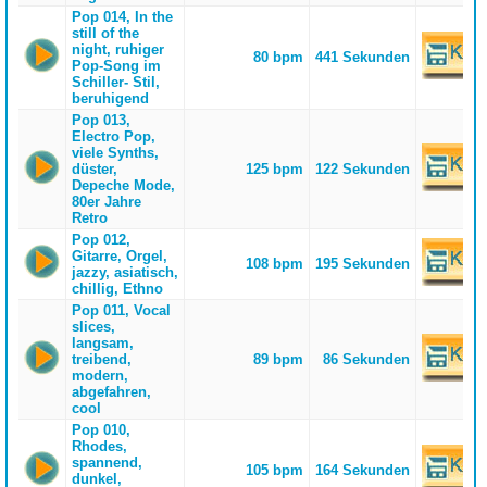
Pop 014, In the
still of the
night, ruhiger
80 bpm
441 Sekunden
Pop-Song im
Schiller- Stil,
beruhigend
Pop 013,
Electro Pop,
viele Synths,
düster,
125 bpm
122 Sekunden
Depeche Mode,
80er Jahre
Retro
Pop 012,
Gitarre, Orgel,
108 bpm
195 Sekunden
jazzy, asiatisch,
chillig, Ethno
Pop 011, Vocal
slices,
langsam,
treibend,
89 bpm
86 Sekunden
modern,
abgefahren,
cool
Pop 010,
Rhodes,
spannend,
105 bpm
164 Sekunden
dunkel,