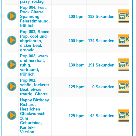
jazzy, rockig
Pop 004, Fest,
Rock Gitarre,
Spannung,
100 bpm
192 Sekunden
Feierstimmung,
fröhlich
Pop 003, Space
Pop, cool und
abgefahren,
100 bpm
134 Sekunden
dicker Beat,
groovig
Pop 002, warm
und herzhaft,
ruhig,
130 bpm
191 Sekunden
verträumt,
fröhlich
Pop 001,
schön, lockerer
125 bpm
0 Sekunden
Beat, etwas
traurig, Gitarre
Happy Birthday
Richard,
Herzlichen
Glückwunsch
125 bpm
42 Sekunden
zum
Geburtstag,
Karibik-
Version