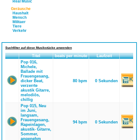
Real Music
Geräusche
Haushalt
Mensch
Militaer
Tiere
Verkehr
Suchfilter auf diese Musikstücke anwenden
Titel
beats per minute
Laufzeit
Pop 016,
Michele,
Ballade mit
Frauengesang,
dicker Beat,
80 bpm
0 Sekunden
verzerrte
akustik Gitarre,
melodiös,
chillig
Pop 015, Neu
im Juni,
langsam,
Frauengesang,
94 bpm
0 Sekunden
Rapeinlagen,
akustik- Gitarre,
Sommer,
angenehm