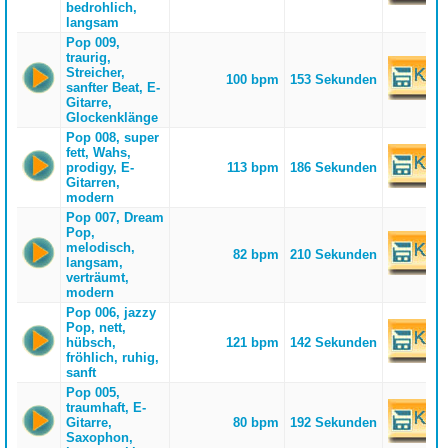
bedrohlich,
langsam
Pop 009,
traurig,
Streicher,
100 bpm
153 Sekunden
sanfter Beat, E-
Gitarre,
Glockenklänge
Pop 008, super
fett, Wahs,
prodigy, E-
113 bpm
186 Sekunden
Gitarren,
modern
Pop 007, Dream
Pop,
melodisch,
82 bpm
210 Sekunden
langsam,
verträumt,
modern
Pop 006, jazzy
Pop, nett,
hübsch,
121 bpm
142 Sekunden
fröhlich, ruhig,
sanft
Pop 005,
traumhaft, E-
Gitarre,
80 bpm
192 Sekunden
Saxophon,