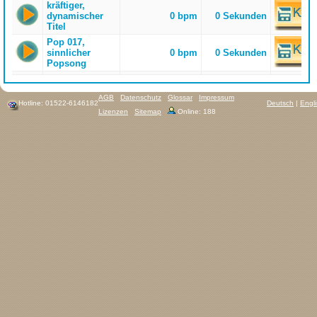
kräftiger,
dynamischer
0 bpm
0 Sekunden
Titel
Pop 017,
sinnlicher
0 bpm
0 Sekunden
Popsong
AGB
Datenschutz
Glossar
Impressum
Hotline: 01522-6146182
Deutsch
|
Engl
Lizenzen
Sitemap
Online: 188