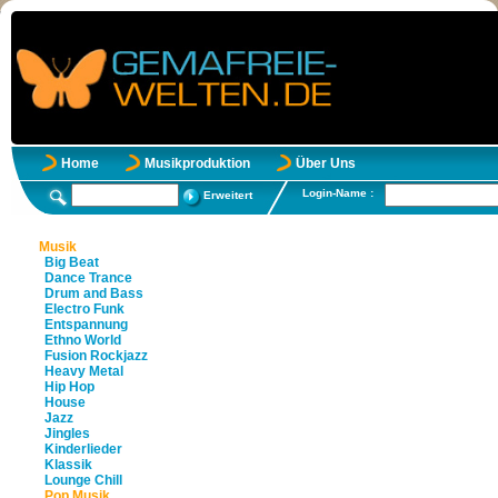
Home
Musikproduktion
Über Uns
Login-Name :
Erweitert
Musik
Big Beat
Dance Trance
Drum and Bass
Electro Funk
Entspannung
Ethno World
Fusion Rockjazz
Heavy Metal
Hip Hop
House
Jazz
Jingles
Kinderlieder
Klassik
Lounge Chill
Pop Musik