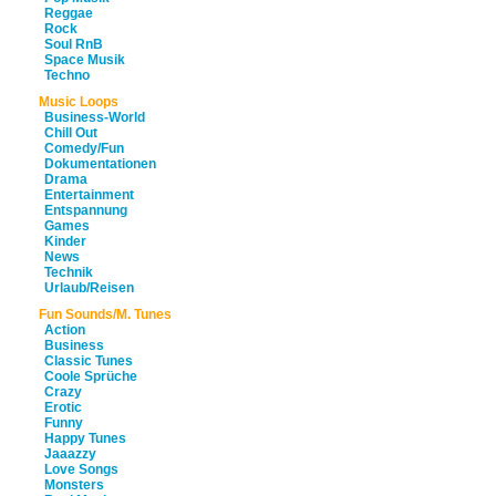
Reggae
Rock
Soul RnB
Space Musik
Techno
Music Loops
Business-World
Chill Out
Comedy/Fun
Dokumentationen
Drama
Entertainment
Entspannung
Games
Kinder
News
Technik
Urlaub/Reisen
Fun Sounds/M. Tunes
Action
Business
Classic Tunes
Coole Sprüche
Crazy
Erotic
Funny
Happy Tunes
Jaaazzy
Love Songs
Monsters