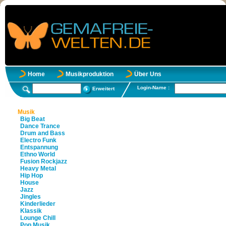
Home
Musikproduktion
Über Uns
Login-Name :
Erweitert
Musik
Big Beat
Dance Trance
Drum and Bass
Electro Funk
Entspannung
Ethno World
Fusion Rockjazz
Heavy Metal
Hip Hop
House
Jazz
Jingles
Kinderlieder
Klassik
Lounge Chill
Pop Musik