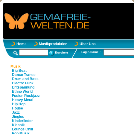
Home
Musikproduktion
Über Uns
Login-Name :
Erweitert
Musik
Big Beat
Dance Trance
Drum and Bass
Electro Funk
Entspannung
Ethno World
Fusion Rockjazz
Heavy Metal
Hip Hop
House
Jazz
Jingles
Kinderlieder
Klassik
Lounge Chill
Pop Musik