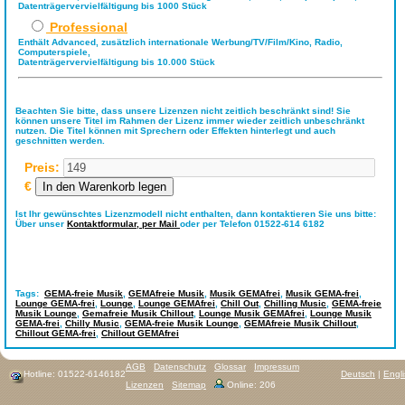
Datenträgervervielfältigung bis 1000 Stück
Professional
Enthält Advanced, zusätzlich internationale Werbung/TV/Film/Kino, Radio,
Computerspiele,
Datenträgervervielfältigung bis 10.000 Stück
Beachten Sie bitte, dass unsere Lizenzen nicht zeitlich beschränkt sind! Sie
können unsere Titel im Rahmen der Lizenz immer wieder zeitlich unbeschränkt
nutzen. Die Titel können mit Sprechern oder Effekten hinterlegt und auch
geschnitten werden.
Preis:
€
Ist Ihr gewünschtes Lizenzmodell nicht enthalten, dann kontaktieren Sie uns bitte:
Über unser
Kontaktformular,
per Mail
oder per Telefon 01522-614 6182
Tags:
GEMA-freie Musik
,
GEMAfreie Musik
,
Musik GEMAfrei
,
Musik GEMA-frei
,
Lounge GEMA-frei
,
Lounge
,
Lounge GEMAfrei
,
Chill Out
,
Chilling Music
,
GEMA-freie
Musik Lounge
,
Gemafreie Musik Chillout
,
Lounge Musik GEMAfrei
,
Lounge Musik
GEMA-frei
,
Chilly Music
,
GEMA-freie Musik Lounge
,
GEMAfreie Musik Chillout
,
Chillout GEMA-frei
,
Chillout GEMAfrei
AGB
Datenschutz
Glossar
Impressum
Hotline: 01522-6146182
Deutsch
|
Engl
Lizenzen
Sitemap
Online: 206