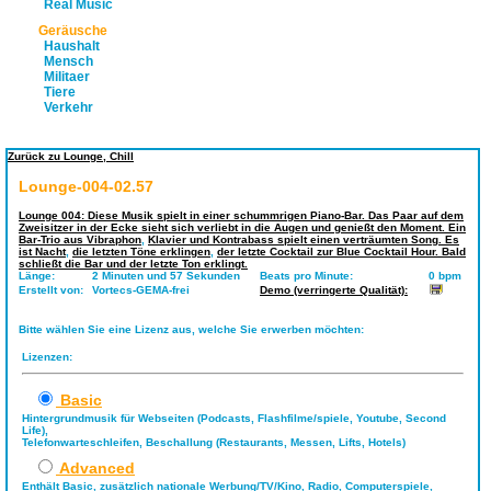
Real Music
Geräusche
Haushalt
Mensch
Militaer
Tiere
Verkehr
Zurück zu Lounge, Chill
Lounge-004-02.57
Lounge 004: Diese Musik spielt in einer schummrigen Piano-Bar. Das Paar auf dem
Zweisitzer in der Ecke sieht sich verliebt in die Augen und genießt den Moment. Ein
Bar-Trio aus Vibraphon
,
Klavier und Kontrabass spielt einen verträumten Song. Es
ist Nacht
,
die letzten Töne erklingen
,
der letzte Cocktail zur Blue Cocktail Hour. Bald
schließt die Bar und der letzte Ton erklingt.
Länge:
2 Minuten und 57 Sekunden
Beats pro Minute:
0 bpm
Erstellt von:
Vortecs-GEMA-frei
Demo (verringerte Qualität):
Bitte wählen Sie eine Lizenz aus, welche Sie erwerben möchten:
Lizenzen:
Basic
Hintergrundmusik für Webseiten (Podcasts, Flashfilme/spiele, Youtube, Second
Life),
Telefonwarteschleifen, Beschallung (Restaurants, Messen, Lifts, Hotels)
Advanced
Enthält Basic, zusätzlich nationale Werbung/TV/Kino, Radio, Computerspiele,