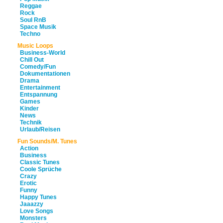
Reggae
Rock
Soul RnB
Space Musik
Techno
Music Loops
Business-World
Chill Out
Comedy/Fun
Dokumentationen
Drama
Entertainment
Entspannung
Games
Kinder
News
Technik
Urlaub/Reisen
Fun Sounds/M. Tunes
Action
Business
Classic Tunes
Coole Sprüche
Crazy
Erotic
Funny
Happy Tunes
Jaaazzy
Love Songs
Monsters