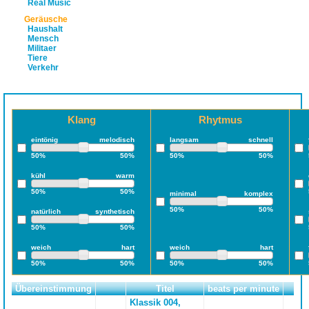
Real Music
Geräusche
Haushalt
Mensch
Militaer
Tiere
Verkehr
Klang
Rhytmus
eintönig
melodisch
langsam
schnell
50%
50%
50%
50%
kühl
warm
50%
50%
minimal
komplex
50%
50%
natürlich
synthetisch
50%
50%
weich
hart
weich
hart
50%
50%
50%
50%
Übereinstimmung
Titel
beats per minute
La
Klassik 004,