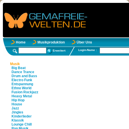
Home
Musikproduktion
Über Uns
Login-Name :
Erweitert
Musik
Big Beat
Dance Trance
Drum and Bass
Electro Funk
Entspannung
Ethno World
Fusion Rockjazz
Heavy Metal
Hip Hop
House
Jazz
Jingles
Kinderlieder
Klassik
Lounge Chill
Pop Musik