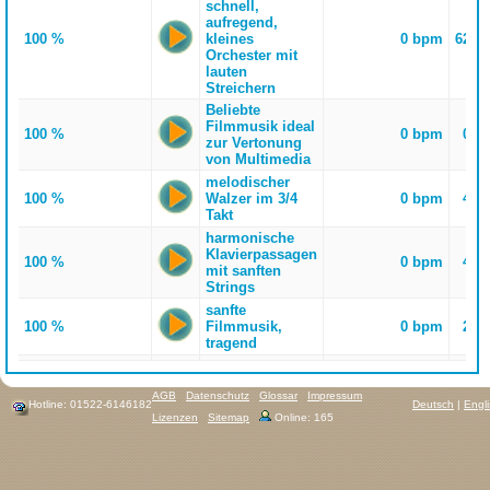
schnell,
aufregend,
100 %
kleines
0 bpm
62 S
Orchester mit
lauten
Streichern
Beliebte
Filmmusik ideal
100 %
0 bpm
0 S
zur Vertonung
von Multimedia
melodischer
100 %
Walzer im 3/4
0 bpm
4 S
Takt
harmonische
Klavierpassagen
100 %
0 bpm
4 S
mit sanften
Strings
sanfte
100 %
Filmmusik,
0 bpm
2 S
tragend
AGB
Datenschutz
Glossar
Impressum
Hotline: 01522-6146182
Deutsch
|
Engl
Lizenzen
Sitemap
Online: 165