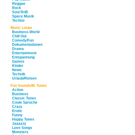
Reggae
Rock
Soul RnB
Space Musik
Techno
Music Loops
Business-World
Chill Out
Comedy/Fun
Dokumentationen
Drama
Entertainment
Entspannung
Games
Kinder
News
Technik
Urlaub/Reisen
Fun Sounds/M. Tunes
Action
Business
Classic Tunes
Coole Sprüche
Crazy
Erotic
Funny
Happy Tunes
Jaaazzy
Love Songs
Monsters