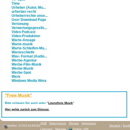
Töne
Urheber (Autor, Mu...
urherber-recht
Urheberrechte unse...
User Download Page
Vertonung
Verwertungsgesells...
Video Podcast
Video-Produktion
Warte-Ansage
Warte-musik
Warte-Schleifen-Mu...
Warteschleife
Wav- Format (Audio...
Werbe-Agentur
Werbe-Film-Musik
Werbe-Musik
Werbe-Spot
Werk
Windows Media Wma
"Freie Musik"
Bitte schauen Sie auch unter "
Lizenzfreie Musik
"
Hier gehts zurück zum Glossar.
AGB
Datenschutz
Glossar
Impressum
Hotline: 01522-6146182
Deutsch
|
Engl
Lizenzen
Sitemap
Online: 185