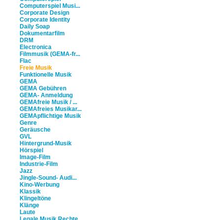
Computerspiel Musi...
Corporate Design
Corporate Identity
Daily Soap
Dokumentarfilm
DRM
Electronica
Filmmusik (GEMA-fr...
Flac
Freie Musik
Funktionelle Musik
GEMA
GEMA Gebühren
GEMA- Anmeldung
GEMAfreie Musik / ...
GEMAfreies Musikar...
GEMApflichtige Musik
Genre
Geräusche
GVL
Hintergrund-Musik
Hörspiel
Image-Film
Industrie-Film
Jazz
Jingle-Sound- Audi...
Kino-Werbung
Klassik
Klingeltöne
Klänge
Laute
Legale Musik Rechte