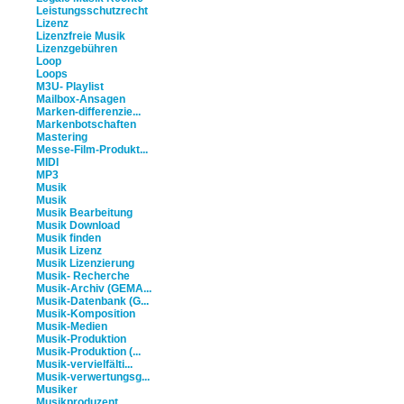
Leistungsschutzrecht
Lizenz
Lizenzfreie Musik
Lizenzgebühren
Loop
Loops
M3U- Playlist
Mailbox-Ansagen
Marken-differenzie...
Markenbotschaften
Mastering
Messe-Film-Produkt...
MIDI
MP3
Musik
Musik
Musik Bearbeitung
Musik Download
Musik finden
Musik Lizenz
Musik Lizenzierung
Musik- Recherche
Musik-Archiv (GEMA...
Musik-Datenbank (G...
Musik-Komposition
Musik-Medien
Musik-Produktion
Musik-Produktion (...
Musik-vervielfälti...
Musik-verwertungsg...
Musiker
Musikproduzent