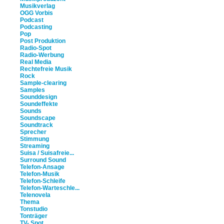
Musikverlag
OGG Vorbis
Podcast
Podcasting
Pop
Post Produktion
Radio-Spot
Radio-Werbung
Real Media
Rechtefreie Musik
Rock
Sample-clearing
Samples
Sounddesign
Soundeffekte
Sounds
Soundscape
Soundtrack
Sprecher
Stimmung
Streaming
Suisa / Suisafreie...
Surround Sound
Telefon-Ansage
Telefon-Musik
Telefon-Schleife
Telefon-Warteschle...
Telenovela
Thema
Tonstudio
Tonträger
TV- Spot