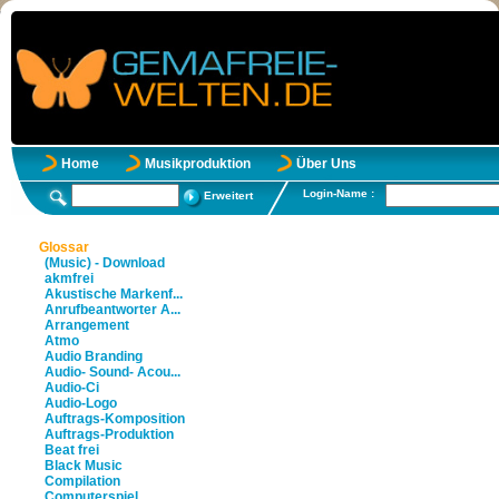
Home
Musikproduktion
Über Uns
Login-Name :
Erweitert
Glossar
(Music) - Download
akmfrei
Akustische Markenf...
Anrufbeantworter A...
Arrangement
Atmo
Audio Branding
Audio- Sound- Acou...
Audio-Ci
Audio-Logo
Auftrags-Komposition
Auftrags-Produktion
Beat frei
Black Music
Compilation
Computerspiel