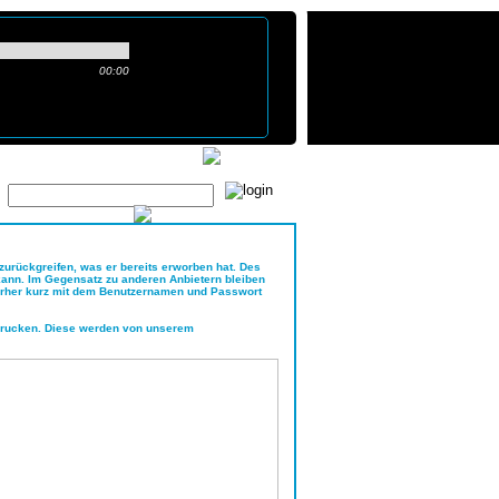
00:00
ie haben 0 Produkte im Warenkorb
Registrieren
 zurückgreifen, was er bereits erworben hat. Des
n kann. Im Gegensatz zu anderen Anbietern bleiben
 vorher kurz mit dem Benutzernamen und Passwort
sdrucken. Diese werden von unserem