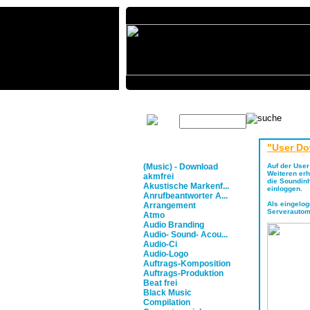
Home
Musikproduktion
Ü
Erweiter
"User D
Glossar
(Music) - Download
Auf der Use
Weiteren erh
akmfrei
die Soundinh
Akustische Markenf...
einloggen.
Anrufbeantworter A...
Als eingelo
Arrangement
Serverautoma
Atmo
Audio Branding
Audio- Sound- Acou...
Audio-Ci
Audio-Logo
Auftrags-Komposition
Auftrags-Produktion
Beat frei
Black Music
Compilation