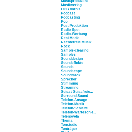
Musikproduzent
Musikverlag
OGG Vorbis
Podcast
Podcasting
Pop
Post Produktion
Radio-Spot
Radio-Werbung
Real Media
Rechtefreie Musik
Rock
Sample-clearing
Samples
Sounddesign
Soundeffekte
Sounds
Soundscape
Soundtrack
Sprecher
Stimmung
Streaming
Suisa / Suisafreie...
Surround Sound
Telefon-Ansage
Telefon-Musik
Telefon-Schleife
Telefon-Warteschle...
Telenovela
Thema
Tonstudio
Tonträger