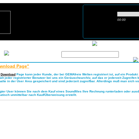
00:00
ber Uns
S
Login-Name :
Passwort :
t
ownload Page"
r
Download
Page kann jeder Kunde, der bei GEMAfreie Welten registriert ist, auf ein Produkt
ält jeder registrierter Benutzer bei uns ein Geräuschearchiv, auf das er jederzeit Zugreife
alte in der User Area gespeichert und sind jederzeit zugreifbar. Allerdings muß man sich
ggter User können Sie nach dem Kauf eines Soundfiles Ihre Rechnung runterladen oder au
tisch unmittelbar nach Kauf/Überweisung erstellt.