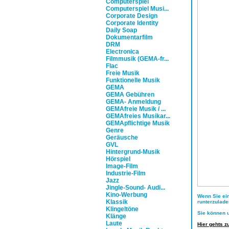
Computerspiel
Computerspiel Musi...
Corporate Design
Corporate Identity
Daily Soap
Dokumentarfilm
DRM
Electronica
Filmmusik (GEMA-fr...
Flac
Freie Musik
Funktionelle Musik
GEMA
GEMA Gebühren
GEMA- Anmeldung
GEMAfreie Musik / ...
GEMAfreies Musikar...
GEMApflichtige Musik
Genre
Geräusche
GVL
Hintergrund-Musik
Hörspiel
Image-Film
Industrie-Film
Jazz
Jingle-Sound- Audi...
Kino-Werbung
Wenn Sie ei
Klassik
runterzulade
Klingeltöne
Sie können u
Klänge
Laute
Hier gehts z