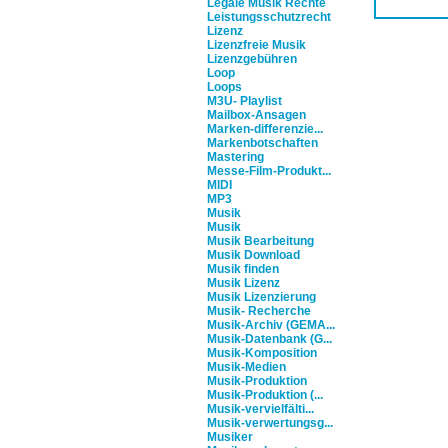
Legale Musik Rechte
Leistungsschutzrecht
Lizenz
Lizenzfreie Musik
Lizenzgebühren
Loop
Loops
M3U- Playlist
Mailbox-Ansagen
Marken-differenzie...
Markenbotschaften
Mastering
Messe-Film-Produkt...
MIDI
MP3
Musik
Musik
Musik Bearbeitung
Musik Download
Musik finden
Musik Lizenz
Musik Lizenzierung
Musik- Recherche
Musik-Archiv (GEMA...
Musik-Datenbank (G...
Musik-Komposition
Musik-Medien
Musik-Produktion
Musik-Produktion (...
Musik-vervielfälti...
Musik-verwertungsg...
Musiker