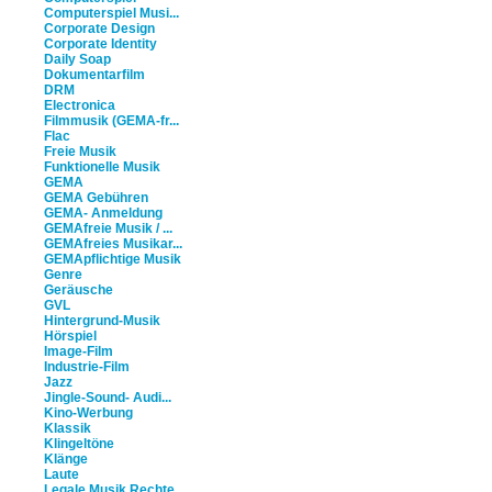
Computerspiel Musi...
Corporate Design
Corporate Identity
Daily Soap
Dokumentarfilm
DRM
Electronica
Filmmusik (GEMA-fr...
Flac
Freie Musik
Funktionelle Musik
GEMA
GEMA Gebühren
GEMA- Anmeldung
GEMAfreie Musik / ...
GEMAfreies Musikar...
GEMApflichtige Musik
Genre
Geräusche
GVL
Hintergrund-Musik
Hörspiel
Image-Film
Industrie-Film
Jazz
Jingle-Sound- Audi...
Kino-Werbung
Klassik
Klingeltöne
Klänge
Laute
Legale Musik Rechte