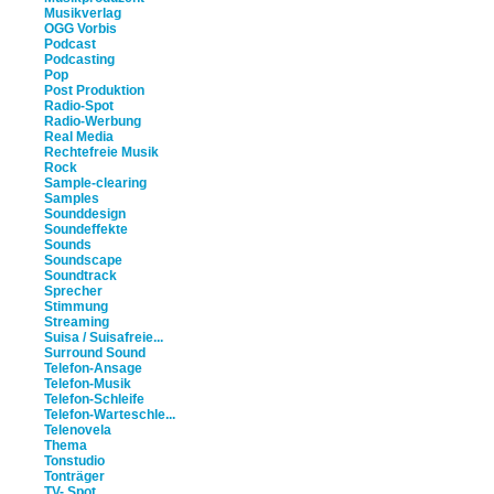
Musikverlag
OGG Vorbis
Podcast
Podcasting
Pop
Post Produktion
Radio-Spot
Radio-Werbung
Real Media
Rechtefreie Musik
Rock
Sample-clearing
Samples
Sounddesign
Soundeffekte
Sounds
Soundscape
Soundtrack
Sprecher
Stimmung
Streaming
Suisa / Suisafreie...
Surround Sound
Telefon-Ansage
Telefon-Musik
Telefon-Schleife
Telefon-Warteschle...
Telenovela
Thema
Tonstudio
Tonträger
TV- Spot