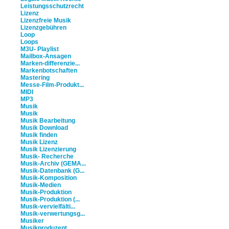
Leistungsschutzrecht
Lizenz
Lizenzfreie Musik
Lizenzgebühren
Loop
Loops
M3U- Playlist
Mailbox-Ansagen
Marken-differenzie...
Markenbotschaften
Mastering
Messe-Film-Produkt...
MIDI
MP3
Musik
Musik
Musik Bearbeitung
Musik Download
Musik finden
Musik Lizenz
Musik Lizenzierung
Musik- Recherche
Musik-Archiv (GEMA...
Musik-Datenbank (G...
Musik-Komposition
Musik-Medien
Musik-Produktion
Musik-Produktion (...
Musik-vervielfälti...
Musik-verwertungsg...
Musiker
Musikproduzent