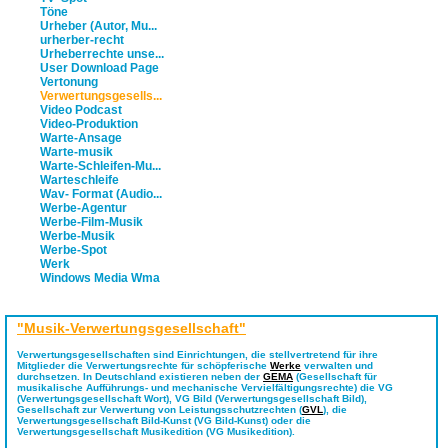
Töne
Urheber (Autor, Mu...
urherber-recht
Urheberrechte unse...
User Download Page
Vertonung
Verwertungsgesells...
Video Podcast
Video-Produktion
Warte-Ansage
Warte-musik
Warte-Schleifen-Mu...
Warteschleife
Wav- Format (Audio...
Werbe-Agentur
Werbe-Film-Musik
Werbe-Musik
Werbe-Spot
Werk
Windows Media Wma
"Musik-Verwertungsgesellschaft"
Verwertungsgesellschaften
sind Einrichtungen, die stellvertretend für ihre
Mitglieder die Verwertungsrechte für schöpferische
Werke
verwalten und
durchsetzen. In Deutschland existieren neben der
GEMA
(Gesellschaft für
musikalische Aufführungs- und mechanische Vervielfältigungsrechte) die VG
(
Verwertungsgesellschaft
Wort), VG Bild (
Verwertungsgesellschaft
Bild),
Gesellschaft zur Verwertung von Leistungsschutzrechten (
GVL
), die
Verwertungsgesellschaft
Bild-Kunst (VG Bild-Kunst) oder die
Verwertungsgesellschaft
Musikedition (VG Musikedition).