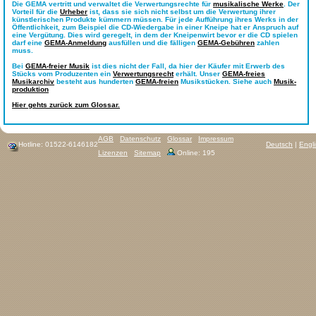
Die GEMA vertritt und verwaltet die Verwertungsrechte für
musikalische Werke
. Der
Vorteil für die
Urheber
ist, dass sie sich nicht selbst um die Verwertung ihrer
künstlerischen Produkte kümmern müssen. Für jede Aufführung ihres Werks in der
Öffentlichkeit, zum Beispiel die CD-Wiedergabe in einer Kneipe hat er Anspruch auf
eine Vergütung. Dies wird geregelt, in dem der Kneipenwirt bevor er die CD spielen
darf eine
GEMA-Anmeldung
ausfüllen und die fälligen
GEMA-Gebühren
zahlen
muss.
Bei
GEMA-freier Musik
ist dies nicht der Fall, da hier der Käufer mit Erwerb des
Stücks vom Produzenten ein
Verwertungsrecht
erhält. Unser
GEMA-freies
Musikarchiv
besteht aus hunderten
GEMA-freien
Musikstücken. Siehe auch
Musik-
produktion
Hier gehts zurück zum Glossar.
AGB
Datenschutz
Glossar
Impressum
Hotline: 01522-6146182
Deutsch
|
Engl
Lizenzen
Sitemap
Online: 195