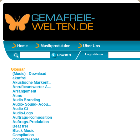
Home
Musikproduktion
Über Uns
Login-Name :
Erweitert
Glossar
(Music) - Download
akmfrei
Akustische Markenf...
Anrufbeantworter A...
Arrangement
Atmo
Audio Branding
Audio- Sound- Acou...
Audio-Ci
Audio-Logo
Auftrags-Komposition
Auftrags-Produktion
Beat frei
Black Music
Compilation
Computerspiel