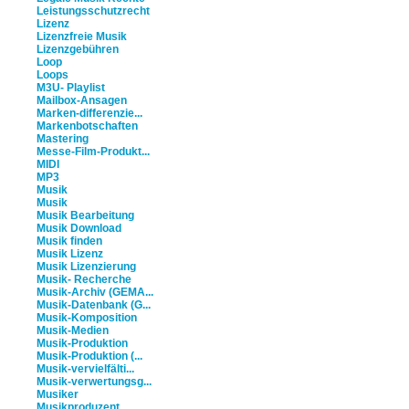
Leistungsschutzrecht
Lizenz
Lizenzfreie Musik
Lizenzgebühren
Loop
Loops
M3U- Playlist
Mailbox-Ansagen
Marken-differenzie...
Markenbotschaften
Mastering
Messe-Film-Produkt...
MIDI
MP3
Musik
Musik
Musik Bearbeitung
Musik Download
Musik finden
Musik Lizenz
Musik Lizenzierung
Musik- Recherche
Musik-Archiv (GEMA...
Musik-Datenbank (G...
Musik-Komposition
Musik-Medien
Musik-Produktion
Musik-Produktion (...
Musik-vervielfälti...
Musik-verwertungsg...
Musiker
Musikproduzent