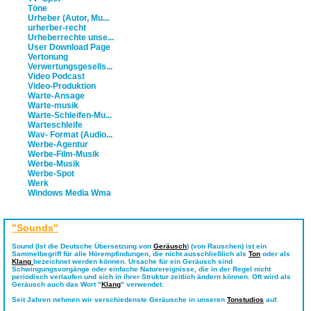
Töne
Urheber (Autor, Mu...
urherber-recht
Urheberrechte unse...
User Download Page
Vertonung
Verwertungsgesells...
Video Podcast
Video-Produktion
Warte-Ansage
Warte-musik
Warte-Schleifen-Mu...
Warteschleife
Wav- Format (Audio...
Werbe-Agentur
Werbe-Film-Musik
Werbe-Musik
Werbe-Spot
Werk
Windows Media Wma
"Sounds"
Sound
(Ist die Deutsche Übersetzung von
Geräusch
) (von Rauschen) ist ein
Sammelbegriff für alle Hörempfindungen, die nicht ausschließlich als
Ton
oder als
Klang
bezeichnet werden können. Ursache für ein Geräusch sind
Schwingungsvorgänge oder einfache Naturereignisse, die in der Regel nicht
periodisch verlaufen und sich in ihrer Struktur zeitlich ändern können. Oft wird als
Geräusch auch das Wort "
Klang
" verwendet.
Seit Jahren nehmen wir verschiedenste Geräusche in unseren
Tonstudios
auf.