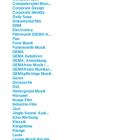
Computerspiel Musi...
Corporate Design
Corporate Identity
Daily Soap
Dokumentarfilm
DRM
Electronica
Filmmusik (GEMA-fr...
Flac
Freie Musik
Funktionelle Musik
GEMA
GEMA Gebühren
GEMA- Anmeldung
GEMAfreie Musik / ...
GEMAfreies Musikar...
GEMApflichtige Musik
Genre
Geräusche
GVL
Hintergrund-Musik
Hörspiel
Image-Film
Industrie-Film
Jazz
Jingle-Sound- Audi...
Kino-Werbung
Klassik
Klingeltöne
Klänge
Laute
Legale Musik Rechte