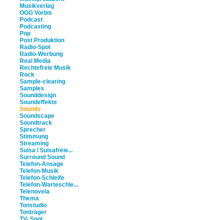
Musikverlag
OGG Vorbis
Podcast
Podcasting
Pop
Post Produktion
Radio-Spot
Radio-Werbung
Real Media
Rechtefreie Musik
Rock
Sample-clearing
Samples
Sounddesign
Soundeffekte
Sounds
Soundscape
Soundtrack
Sprecher
Stimmung
Streaming
Suisa / Suisafreie...
Surround Sound
Telefon-Ansage
Telefon-Musik
Telefon-Schleife
Telefon-Warteschle...
Telenovela
Thema
Tonstudio
Tonträger
TV- Spot