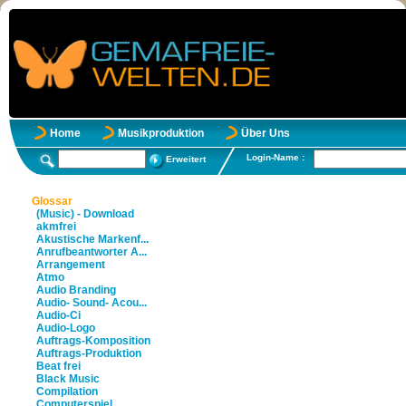
Home
Musikproduktion
Über Uns
Login-Name :
Erweitert
Glossar
(Music) - Download
akmfrei
Akustische Markenf...
Anrufbeantworter A...
Arrangement
Atmo
Audio Branding
Audio- Sound- Acou...
Audio-Ci
Audio-Logo
Auftrags-Komposition
Auftrags-Produktion
Beat frei
Black Music
Compilation
Computerspiel