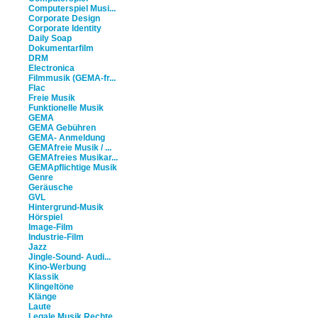
Computerspiel Musi...
Corporate Design
Corporate Identity
Daily Soap
Dokumentarfilm
DRM
Electronica
Filmmusik (GEMA-fr...
Flac
Freie Musik
Funktionelle Musik
GEMA
GEMA Gebühren
GEMA- Anmeldung
GEMAfreie Musik / ...
GEMAfreies Musikar...
GEMApflichtige Musik
Genre
Geräusche
GVL
Hintergrund-Musik
Hörspiel
Image-Film
Industrie-Film
Jazz
Jingle-Sound- Audi...
Kino-Werbung
Klassik
Klingeltöne
Klänge
Laute
Legale Musik Rechte