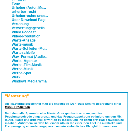
Töne
Urheber (Autor, Mu...
urherber-recht
Urheberrechte unse...
User Download Page
Vertonung
Verwertungsgesells...
Video Podcast
Video-Produktion
Warte-Ansage
Warte-musik
Warte-Schleifen-Mu...
Warteschleife
Wav- Format (Audio...
Werbe-Agentur
Werbe-Film-Musik
Werbe-Musik
Werbe-Spot
Werk
Windows Media Wma
"Mastering"
Als
Mastering
bezeichnet man die endgültige (Der letzte Schliff) Bearbeitung einer
Musik-Produktion
.
Nachdem alle Spuren in eine Master-Spur gemischt wurden, werden
Pegelunterschiede eingegrenzt, und das Frequenzspektrum optimiert, um den Mix
lauter, klarer und druckvoller wirken zu lassen und ihn damit erst Radio-tauglich zu
machen. Außerdem werden bei einem Album die einzelnen Titel in Lautstärke und
Frequenzgang einander angepasst, um ein einheitliches Klangbild zu erwirken.