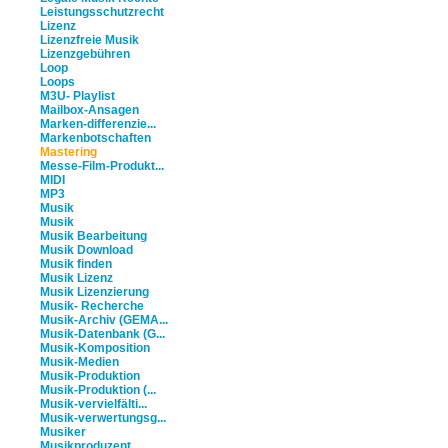
Leistungsschutzrecht
Lizenz
Lizenzfreie Musik
Lizenzgebühren
Loop
Loops
M3U- Playlist
Mailbox-Ansagen
Marken-differenzie...
Markenbotschaften
Mastering
Messe-Film-Produkt...
MIDI
MP3
Musik
Musik
Musik Bearbeitung
Musik Download
Musik finden
Musik Lizenz
Musik Lizenzierung
Musik- Recherche
Musik-Archiv (GEMA...
Musik-Datenbank (G...
Musik-Komposition
Musik-Medien
Musik-Produktion
Musik-Produktion (...
Musik-vervielfälti...
Musik-verwertungsg...
Musiker
Musikproduzent