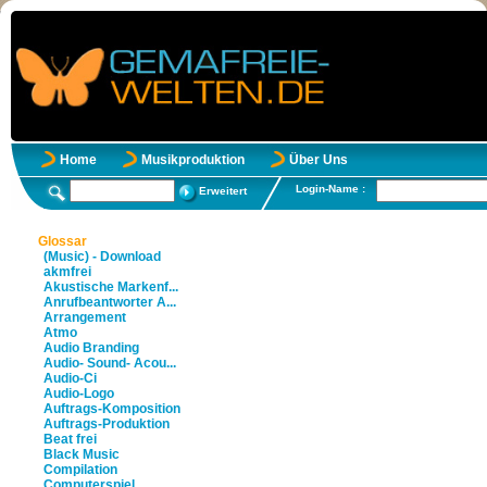
Home
Musikproduktion
Über Uns
Login-Name :
Erweitert
Glossar
(Music) - Download
akmfrei
Akustische Markenf...
Anrufbeantworter A...
Arrangement
Atmo
Audio Branding
Audio- Sound- Acou...
Audio-Ci
Audio-Logo
Auftrags-Komposition
Auftrags-Produktion
Beat frei
Black Music
Compilation
Computerspiel