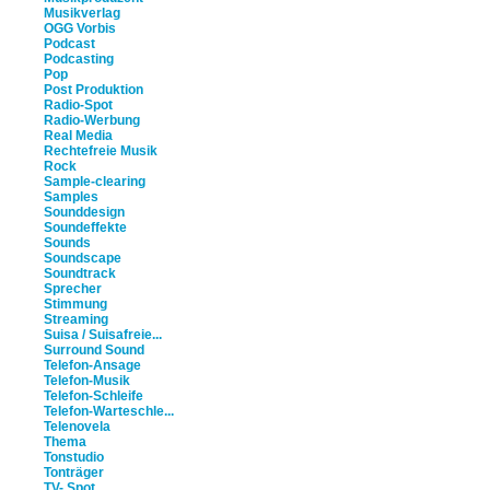
Musikverlag
OGG Vorbis
Podcast
Podcasting
Pop
Post Produktion
Radio-Spot
Radio-Werbung
Real Media
Rechtefreie Musik
Rock
Sample-clearing
Samples
Sounddesign
Soundeffekte
Sounds
Soundscape
Soundtrack
Sprecher
Stimmung
Streaming
Suisa / Suisafreie...
Surround Sound
Telefon-Ansage
Telefon-Musik
Telefon-Schleife
Telefon-Warteschle...
Telenovela
Thema
Tonstudio
Tonträger
TV- Spot